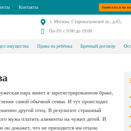
енты
Контакты
Записаться на к
г. Москва, Старокалужское ш., д.65,
Пн-Пт с 9:00 до 19:00
дел имущества
Права на ребёнка
Брачный договор
Осп
ва
ужеская пара живет в зарегистрированном браке,
тление самой обычной семьи. И тут происходит
ершенно другой отец. В результате страшный
того мужа платить алименты на чужих детей. И
ли он докажет, что не приходится им отцом.