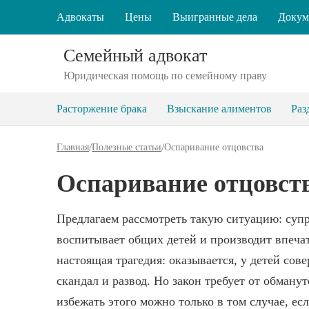
Адвокаты
Цены
Выигранные дела
Докум
Семейный адвокат
Юридическая помощь по семейному праву
Расторжение брака
Взыскание алиментов
Раз
/
/
Главная
Полезные статьи
Оспаривание отцовства
Оспаривание отцовст
Предлагаем рассмотреть такую ситуацию: супр
воспитывает общих детей и производит впеча
настоящая трагедия: оказывается, у детей сов
скандал и развод. Но закон требует от обману
избежать этого можно только в том случае, ес